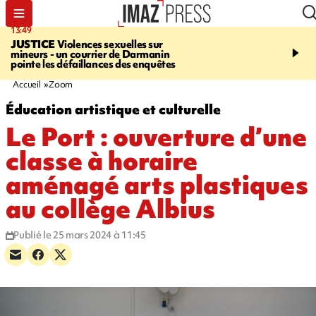
13:49
17:59
JUSTICE
Violences sexuelles sur
INFOROUTE
Marathon 
mineurs - un courrier de Darmanin
Corniche - la route du L
pointe les défaillances des enquêtes
ce dimanche matin dans 
Nord-Ouest
Accueil
Zoom
Éducation artistique et culturelle
Le Port : ouverture d’une
classe à horaire
aménagé arts plastiques
au collège Albius
Publié le 25 mars 2024 à 11:45