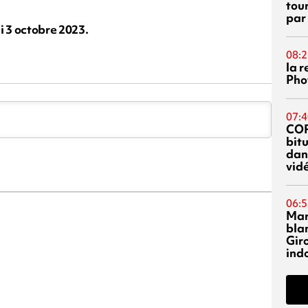
tou
par
i 3 octobre 2023.
08:2
la 
Phot
07:4
CO
bitu
dans
vidé
06:5
Mar
blan
Giro
ind