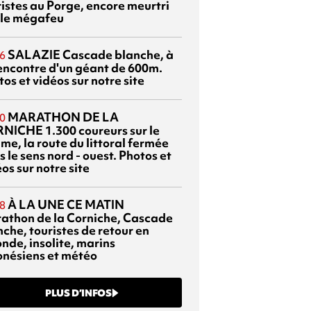
ristes au Porge, encore meurtri
 le mégafeu
SALAZIE
Cascade blanche, à
6
rencontre d'un géant de 600m.
os et vidéos sur notre site
MARATHON DE LA
0
RNICHE
1.300 coureurs sur le
me, la route du littoral fermée
 le sens nord - ouest. Photos et
os sur notre site
À LA UNE CE MATIN
8
athon de la Corniche, Cascade
che, touristes de retour en
nde, insolite, marins
onésiens et météo
PLUS D’INFOS