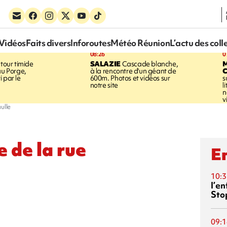
Vidéos
Faits divers
Inforoutes
Météo Réunion
L’actu des coll
08:26
0
tour timide
SALAZIE
Cascade blanche,
au Porge,
à la rencontre d'un géant de
 par le
600m. Photos et vidéos sur
s
notre site
l
n
v
ulle
e de la rue
En
10:3
l’e
Sto
09:1