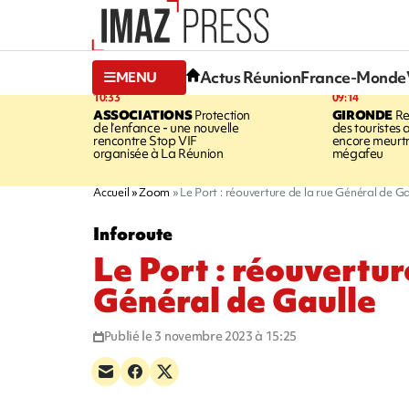
Actus Réunion
France-Monde
MENU
10:33
09:14
ASSOCIATIONS
Protection
GIRONDE
Re
de l’enfance - une nouvelle
des touristes 
rencontre Stop VIF
encore meurtri
organisée à La Réunion
mégafeu
Accueil
Zoom
Le Port : réouverture de la rue Général de Ga
Inforoute
Le Port : réouvertur
Général de Gaulle
Publié le 3 novembre 2023 à 15:25