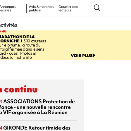
Annonces
Avis & marchés
Courrier des
légales
publics
lecteurs
ectivités
7:40
MARATHON DE LA
CORNICHE
1.300 coureurs
ur le bitume, la route du
ittoral fermée dans le sens
ord - ouest. Photos et
VOIR PLUS
idéos sur notre site
 continu
ASSOCIATIONS
Protection de
3
nfance - une nouvelle rencontre
p VIF organisée à La Réunion
GIRONDE
Retour timide des
4