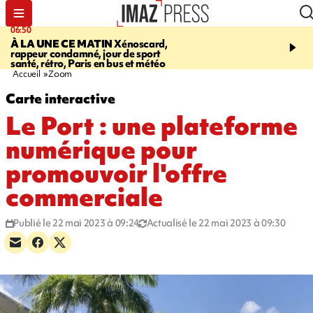
06:50
08:53
À LA UNE CE MATIN
Xénoscard,
SAINT-PAUL
Jour de S
rappeur condamné, jour de sport
2026 - bouger, s’informe
santé, rétro, Paris en bus et météo
soin de sa santé
Accueil
Zoom
Carte interactive
Le Port : une plateforme
numérique pour
promouvoir l'offre
commerciale
Publié le 22 mai 2023 à 09:24
Actualisé le 22 mai 2023 à 09:30