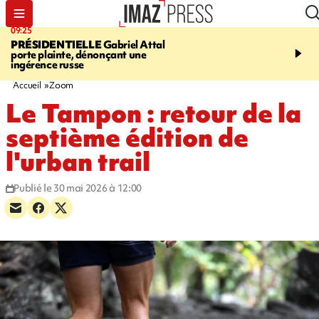
09:25
11:43
PRÉSIDENTIELLE
Gabriel Attal
INFOROUTE
À Saint-D
porte plainte, dénonçant une
accident après le virage 
ingérence russe
Jamaïque provoque 9 
d'embouteillages
Accueil
Zoom
Le Tampon : retour de la
septième édition de
l'urban trail
Publié le 30 mai 2026 à 12:00