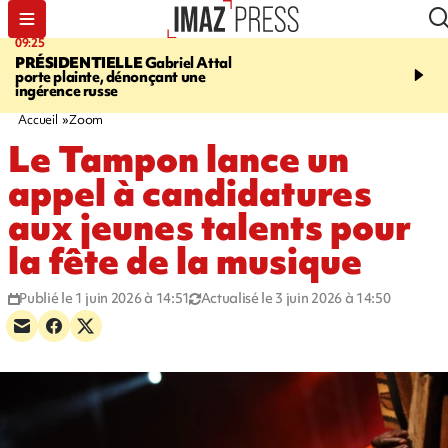
09:25
11:43
PRÉSIDENTIELLE
Gabriel Attal
INFOROUTE
À Saint-D
porte plainte, dénonçant une
accident après le virage 
ingérence russe
Jamaïque provoque 9 
d'embouteillages
Accueil
Zoom
Le Tampon lance un
appel à candidatures
aux jeunes talents pour
la fête de la musique
Publié le 1 juin 2026 à 14:51
Actualisé le 3 juin 2026 à 14:50