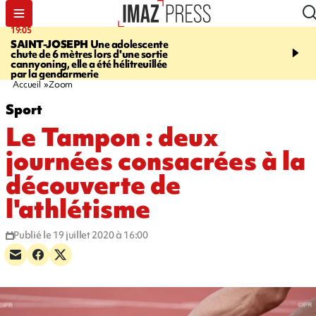
19:05
20:44
SAINT-JOSEPH
Une adolescente
À RETENIR CE SOIR
G
chute de 6 mètres lors d'une sortie
rouée de coups, cycliste,
cannyoning, elle a été hélitreuillée
personne disparue et c
par la gendarmerie
para-natation
Accueil
Zoom
Sport
Le Tampon : deux
journées consacrées à la
découverte de
l'athlétisme
Publié le 19 juillet 2020 à 16:00