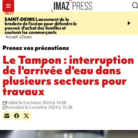
08:37
10:44
SAINT-DENIS
Lancement de la
SAINT-DENIS
Les lions 
braderie de l'océan pour défendre le
dragons paradent dans l
pouvoir d'achat des familles et
ville pour fêter Guan Di.
soutenir les commerçants
photos sur notre site
Accueil
Zoom
Prenez vos précautions
Le Tampon : interruption
de l'arrivée d'eau dans
plusieurs secteurs pour
travaux
Publié le 5 octobre 2024 à 14:00
Actualisé le 5 octobre 2024 à 15:38