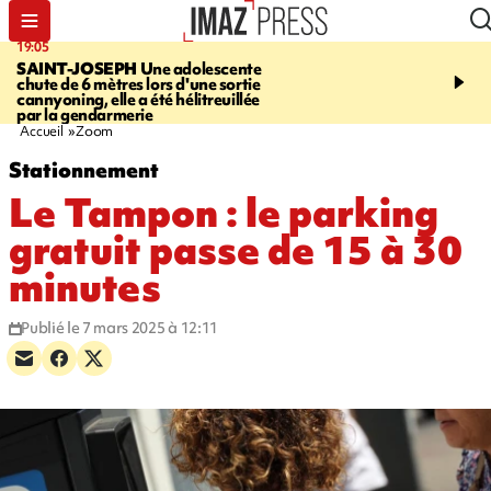
19:05
20:44
SAINT-JOSEPH
Une adolescente
À RETENIR CE SOIR
G
chute de 6 mètres lors d'une sortie
rouée de coups, cycliste,
cannyoning, elle a été hélitreuillée
personne disparue et c
par la gendarmerie
para-natation
Accueil
Zoom
Stationnement
Le Tampon : le parking
gratuit passe de 15 à 30
minutes
Publié le 7 mars 2025 à 12:11