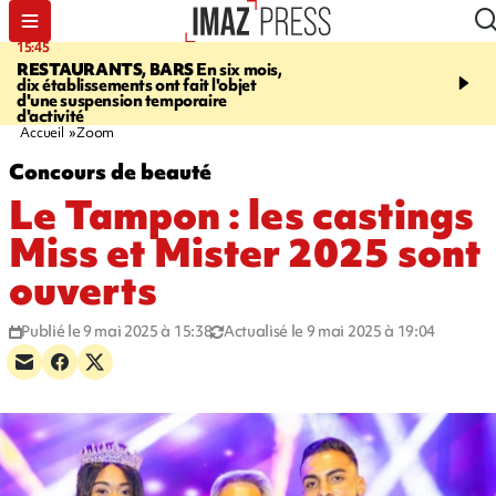
15:45
17:17
RESTAURANTS, BARS
En six mois,
"LE DERNIER REFUG
dix établissements ont fait l'objet
Angeles, un homme vit 
d'une suspension temporaire
panneau publicitaire po
d'activité
promouvoir un film Netf
Accueil
Zoom
Concours de beauté
Le Tampon : les castings
Miss et Mister 2025 sont
ouverts
Publié le 9 mai 2025 à 15:38
Actualisé le 9 mai 2025 à 19:04