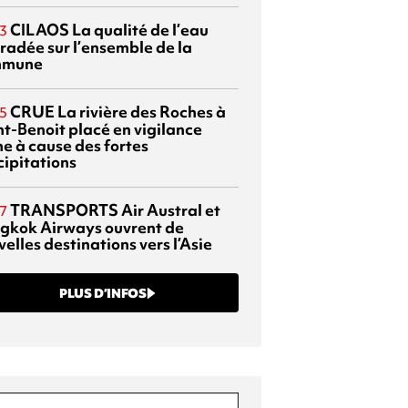
CILAOS
La qualité de l’eau
3
radée sur l’ensemble de la
mmune
CRUE
La rivière des Roches à
5
nt-Benoit placé en vigilance
ne à cause des fortes
cipitations
TRANSPORTS
Air Austral et
7
gkok Airways ouvrent de
elles destinations vers l’Asie
PLUS D’INFOS