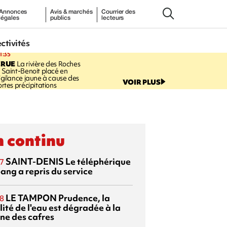
Annonces
Avis & marchés
Courrier des
légales
publics
lecteurs
ectivités
1:35
CRUE
La rivière des Roches
 Saint-Benoit placé en
igilance jaune à cause des
VOIR PLUS
ortes précipitations
 continu
SAINT-DENIS
Le téléphérique
7
ang a repris du service
LE TAMPON
Prudence, la
8
ité de l'eau est dégradée à la
ine des cafres