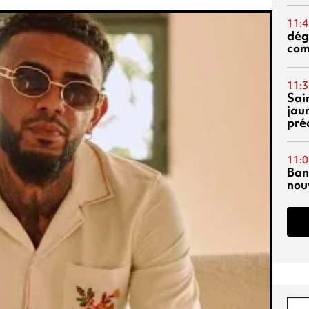
11:4
dég
co
11:3
Sai
jau
pré
11:0
Ban
nouv