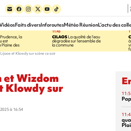
Vidéos
Faits divers
Inforoutes
Météo Réunion
L’actu des coll
11:43
1
Prudence, la
CILAOS
La qualité de l’eau
u est
dégradée sur l’ensemble de
à
 Plaine des
la commune
v
f
jooe et Klowdy sur scène ce soir
m et Wizdom
En
t Klowdy sur
11:5
Pap
r 2025 à 16:54
11:4
qual
Pla