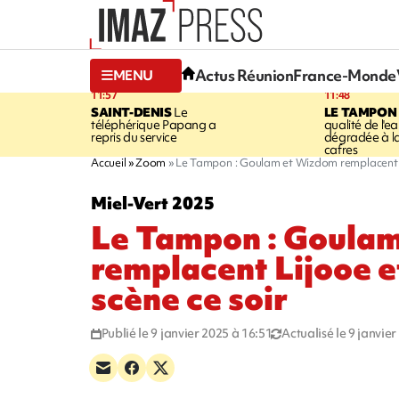
Actus Réunion
France-Monde
MENU
11:57
11:48
SAINT-DENIS
Le
LE TAMPON
téléphérique Papang a
qualité de l'ea
repris du service
dégradée à la
cafres
Accueil
Zoom
Le Tampon : Goulam et Wizdom remplacent Li
Miel-Vert 2025
Le Tampon : Goula
remplacent Lijooe e
scène ce soir
Publié le 9 janvier 2025 à 16:51
Actualisé le 9 janvie