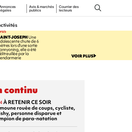
Annonces
Avis & marchés
Courrier des
légales
publics
lecteurs
ectivités
9:05
AINT-JOSEPH
Une
dolescente chute de 6
ètres lors d'une sortie
annyoning, elle a été
élitreuillée par la
VOIR PLUS
endarmerie
 continu
À RETENIR CE SOIR
4
moune rouée de coups, cycliste,
ishy, personne disparue et
mpion de para-natation