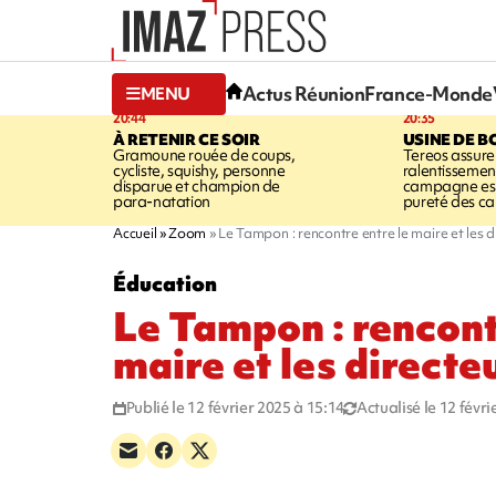
Actus Réunion
France-Monde
MENU
20:44
20:35
À RETENIR CE SOIR
USINE DE B
Gramoune rouée de coups,
Tereos assure
cycliste, squishy, personne
ralentissemen
disparue et champion de
campagne est l
para-natation
pureté des c
Accueil
Zoom
Le Tampon : rencontre entre le maire et les d
Éducation
Le Tampon : rencont
maire et les directe
Publié le 12 février 2025 à 15:14
Actualisé le 12 févr