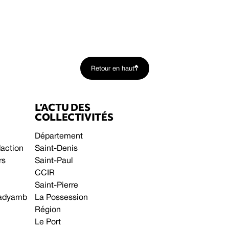
Retour en haut
L’ACTU DES
COLLECTIVITÉS
Département
daction
Saint-Denis
rs
Saint-Paul
CCIR
Saint-Pierre
 gadyamb
La Possession
Région
Le Port