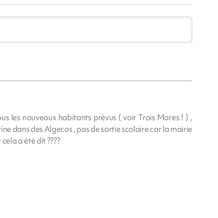
us les nouveaux habitants prévus ( voir Trois Mares ! ) ,
e dans des Algecos , pas de sortie scolaire car la mairie
 cela a été dit ????