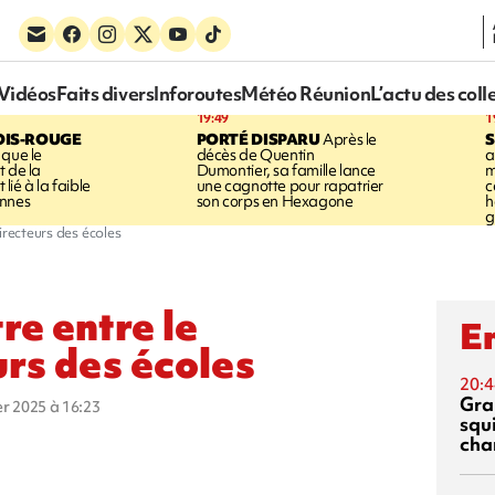
Vidéos
Faits divers
Inforoutes
Météo Réunion
L’actu des coll
19:49
1
OIS-ROUGE
PORTÉ DISPARU
Après le
S
 que le
décès de Quentin
a
t de la
Dumontier, sa famille lance
m
ié à la faible
une cagnotte pour rapatrier
c
annes
son corps en Hexagone
h
g
irecteurs des écoles
re entre le
En
urs des écoles
20:4
Gra
ier 2025 à 16:23
squ
cha