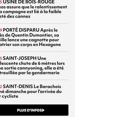
USINE DE BOIS-ROUGE
5
eos assure que le ralentissement
a campagne est lié à la faible
eté des cannes
PORTÉ DISPARU
Après le
9
ès de Quentin Dumontier, sa
ille lance une cagnotte pour
atrier son corps en Hexagone
SAINT-JOSEPH
Une
5
lescente chute de 6 mètres lors
e sortie cannyoning, elle a été
itreuillée par la gendarmerie
SAINT-DENIS
Le Barachois
2
mé dimanche pour l'arrivée du
 cycliste
PLUS D’INFOS