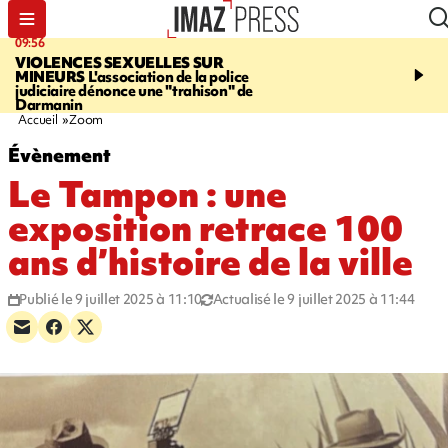
09:56
12:19
VIOLENCES SEXUELLES SUR
SAINT-DENIS
Un hom
MINEURS
L'association de la police
grièvement blessé à cou
judiciaire dénonce une "trahison" de
bouteille dans une baga
Darmanin
Accueil
Zoom
Évènement
Le Tampon : une
exposition retrace 100
ans d’histoire de la ville
Publié le 9 juillet 2025 à 11:10
Actualisé le 9 juillet 2025 à 11:44