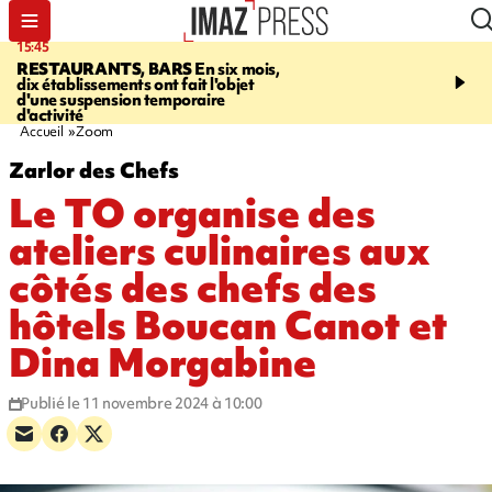
15:45
17:17
RESTAURANTS, BARS
En six mois,
"LE DERNIER REFUG
dix établissements ont fait l'objet
Angeles, un homme vit 
d'une suspension temporaire
panneau publicitaire po
d'activité
promouvoir un film Netf
Accueil
Zoom
Zarlor des Chefs
Le TO organise des
ateliers culinaires aux
côtés des chefs des
hôtels Boucan Canot et
Dina Morgabine
Publié le 11 novembre 2024 à 10:00