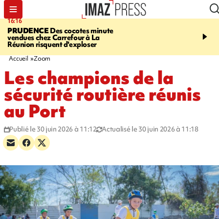
16:16
20:06
PRUDENCE
Des cocotes minute
À RETENIR CE SOIR
Vo
vendues chez Carrefour à La
l'Asie, mort d'une gram
Réunion risquent d'exploser
cocottes minute, Guan D
footballeurs
Accueil
Zoom
Les champions de la
sécurité routière réunis
au Port
Publié le 30 juin 2026 à 11:12
Actualisé le 30 juin 2026 à 11:18