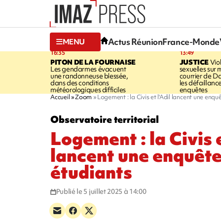
Actus Réunion
France-Monde
MENU
16:35
13:49
PITON DE LA FOURNAISE
JUSTICE
Vio
Les gendarmes évacuent
sexuelles sur 
une randonneuse blessée,
courrier de D
dans des conditions
les défaillanc
météorologiques difficiles
enquêtes
Accueil
Zoom
Logement : la Civis et l'Adil lancent une enq
Observatoire territorial
Logement : la Civis e
lancent une enquête
étudiants
Publié le 5 juillet 2025 à 14:00