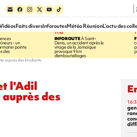
Vidéos
Faits divers
Inforoutes
Météo Réunion
L’actu des coll
11:43
1
lences
INFOROUTE
À Saint-
F
mineurs - un
Denis, un accident après le
c
armanin pointe
virage de la Jamaïque
p
es des
provoque 9 km
p
d'embouteillages
uête auprès des étudiants
t l'Adil
En
 auprès des
16:3
gen
ran
con
diff