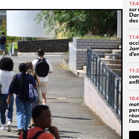
13:4
sur 
Dar
des
11:4
acci
Jam
d'e
11:2
con
enf
10:4
mot
per
réu
l'a