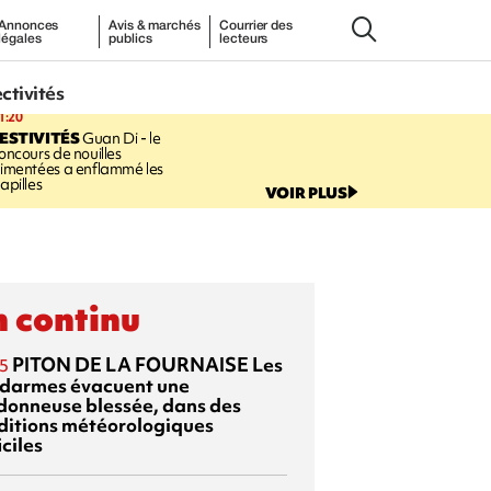
Annonces
Avis & marchés
Courrier des
légales
publics
lecteurs
ectivités
1:20
ESTIVITÉS
Guan Di - le
oncours de nouilles
imentées a enflammé les
apilles
VOIR PLUS
 continu
PITON DE LA FOURNAISE
Les
5
darmes évacuent une
donneuse blessée, dans des
ditions météorologiques
iciles