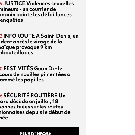
JUSTICE
Violences sexuelles
9
mineurs - un courrier de
manin pointe les défaillances
 enquêtes
INFOROUTE
À Saint-Denis, un
3
dent après le virage de la
aïque provoque 9 km
mbouteillages
FESTIVITÉS
Guan Di - le
0
cours de nouilles pimentées a
lammé les papilles
SÉCURITÉ ROUTIÈRE
Un
6
ard décède en juillet, 18
sonnes tuées sur les routes
nionnaises depuis le début de
nnée
PLUS D’INFOS