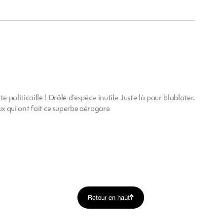
 politicaille ! Drôle d’espèce inutile Juste là pour blablater.
ux qui ont fait ce superbe aérogare
Retour en haut