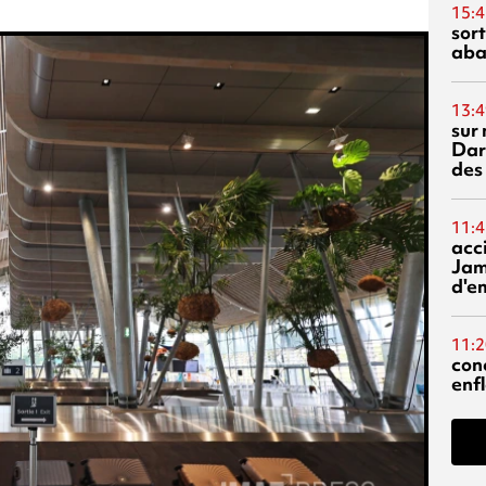
15:4
sor
aba
13:4
sur 
Dar
des
11:4
acci
Jam
d'e
11:2
con
enf