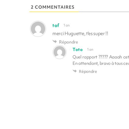
2 COMMENTAIRES
tof
1 an
merci Huguette, t'es super !!
Répondre
Toto
1 an
Quel rapport ????? Aaaah cette
En attendant, bravo à tous ce
Répondre