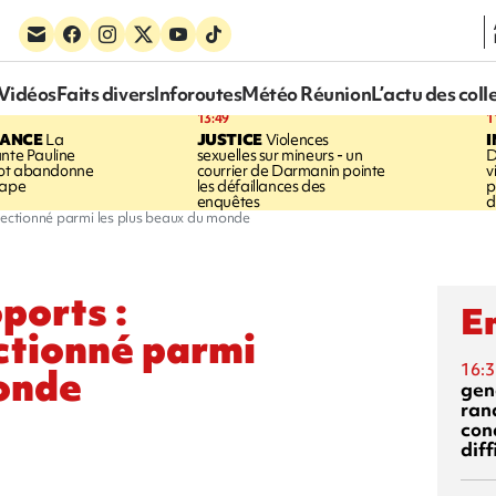
Vidéos
Faits divers
Inforoutes
Météo Réunion
L’actu des coll
13:49
1
RANCE
La
JUSTICE
Violences
ante Pauline
sexuelles sur mineurs - un
D
vot abandonne
courrier de Darmanin pointe
v
tape
les défaillances des
p
enquêtes
d
électionné parmi les plus beaux du monde
ports :
En
ctionné parmi
16:3
monde
gen
ran
con
diff