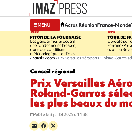
Actus Réunion
France-Monde
MENU
16:35
15:45
PITON DE LA FOURNAISE
TOUR DE F
Les gendarmes évacuent
lauréate sort
une randonneuse blessée,
Ferrand-Pré
dans des conditions
avant la 8e é
météorologiques difficiles
Accueil
Zoom
Prix Versailles Aéroports : Roland-Garros s
Conseil régional
Prix Versailles Aéro
Roland-Garros séle
les plus beaux du 
Publié le 3 juillet 2025 à 14:38