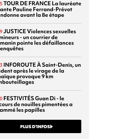
TOUR DE FRANCE
La lauréate
5
tante Pauline Ferrand-Prévot
ndonne avant la 8e étape
JUSTICE
Violences sexuelles
9
mineurs - un courrier de
manin pointe les défaillances
 enquêtes
INFOROUTE
À Saint-Denis, un
3
dent après le virage de la
aïque provoque 9 km
mbouteillages
FESTIVITÉS
Guan Di - le
0
cours de nouilles pimentées a
lammé les papilles
PLUS D’INFOS