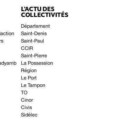
L’ACTU DES
COLLECTIVITÉS
Département
daction
Saint-Denis
rs
Saint-Paul
CCIR
Saint-Pierre
 gadyamb
La Possession
Région
Le Port
Le Tampon
TO
Cinor
Civis
Sidélec