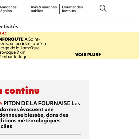
Annonces
Avis & marchés
Courrier des
légales
publics
lecteurs
ectivités
1:43
INFOROUTE
À Saint-
enis, un accident après le
irage de la Jamaïque
rovoque 9 km
VOIR PLUS
'embouteillages
 continu
PITON DE LA FOURNAISE
Les
5
darmes évacuent une
donneuse blessée, dans des
ditions météorologiques
iciles