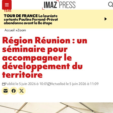
15:45
20:17
TOUR DE FRANCE
La lauréate
À RETENIR CE SOIR
Sé
sortante Pauline Ferrand-Prévot
routière, concours de nou
abandonne avant la 8e étape
du littoral fermée, courr
Darmanin et évacuation
Accueil
Zoom
Région Réunion : un
séminaire pour
accompagner le
développement du
territoire
Publié le 5 juin 2026 à 10:01
Actualisé le 5 juin 2026 à 11:09