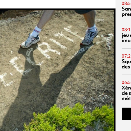
08:5
San
pre
08:1
jeu 
ima
07:2
Squ
des
06:5
Xén
de s
mét