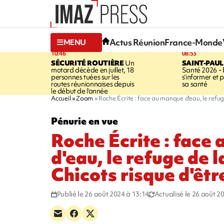
Actus Réunion
France-Monde
MENU
10:46
08:53
SÉCURITÉ ROUTIÈRE
Un
SAINT-PAUL
motard décède en juillet, 18
Santé 2026 - 
personnes tuées sur les
s’informer et 
routes réunionnaises depuis
sa santé
le début de l'année
Accueil
Zoom
Roche Écrite : face au manque d'eau, le refug
Pénurie en vue
Roche Écrite : face
d'eau, le refuge de l
Chicots risque d'êtr
Publié le 26 août 2024 à 13:14
Actualisé le 26 août 2