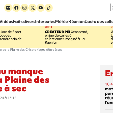
Vidéos
Faits divers
Inforoutes
Météo Réunion
L’actu des coll
08:11
0
Jour de Sport
CRÉATEUR PÉI
Xénoscard,
J
bouger,
un jeu de cartes à
L
prendre soin de
collectionner imaginé à La
d
Réunion
s
e de la Plaine des Chicots risque d'être à sec
 au manque
En
a Plaine des
10:4
e à sec
mot
per
réu
024 à 13:15
l'a