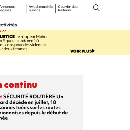
Annonces
Avis & marchés
Courrier des
légales
publics
lecteurs
ectivités
7:22
USTICE
Le rappeur Moha
a Squale condamné à
eux ans pour des violences
ur deux femmes
VOIR PLUS
 continu
SÉCURITÉ ROUTIÈRE
Un
6
ard décède en juillet, 18
sonnes tuées sur les routes
nionnaises depuis le début de
nnée