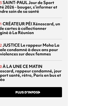
SAINT-PAUL
Jour de Sport
3
té 2026 - bouger, s’informer et
ndre soin de sa santé
CRÉATEUR PÉI
Xénoscard, un
1
de cartes à collectionner
giné à La Réunion
JUSTICE
Le rappeur Moha La
2
ale condamné à deux ans pour
 violences sur deux femmes
À LA UNE CE MATIN
0
oscard, rappeur condamné, jour
port santé, rétro, Paris en bus et
éo
PLUS D’INFOS