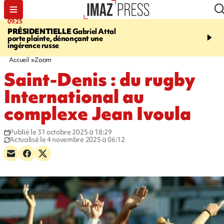
09:25
11:43
PRÉSIDENTIELLE
Gabriel Attal
INFOROUTE
À Saint-D
porte plainte, dénonçant une
accident après le virage 
ingérence russe
Jamaïque provoque 9 
d'embouteillages
Accueil
Zoom
Saint-Denis : du rugby
International au
complexe Jean Ivoula
Publié le 31 octobre 2025 à 18:29
Actualisé le 4 novembre 2025 à 06:12