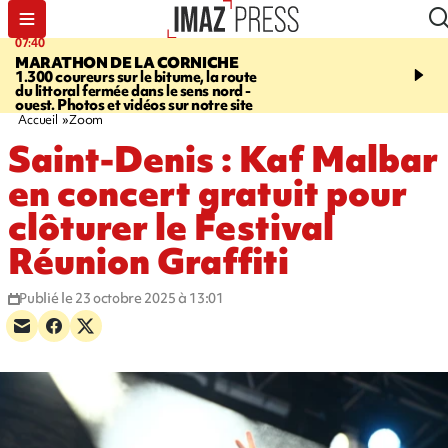
07:40
10:33
MARATHON DE LA CORNICHE
ASSOCIATIONS
Protec
1.300 coureurs sur le bitume, la route
l’enfance - une nouvelle
du littoral fermée dans le sens nord -
Stop VIF organisée à La
ouest. Photos et vidéos sur notre site
Accueil
Zoom
Saint-Denis : Kaf Malbar
en concert gratuit pour
clôturer le Festival
Réunion Graffiti
Publié le 23 octobre 2025 à 13:01