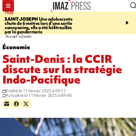
19:05
20:44
SAINT-JOSEPH
Une adolescente
À RETENIR CE SOIR
G
chute de 6 mètres lors d'une sortie
rouée de coups, cycliste,
cannyoning, elle a été hélitreuillée
personne disparue et c
par la gendarmerie
para-natation
Accueil
Zoom
Économie
Saint-Denis : la CCIR
discute sur la stratégie
Indo-Pacifique
Publié le 11 février 2025 à 09:17
Actualisé le 11 février 2025 à 09:48