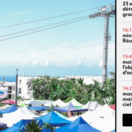
23 
dét
gra
16:1
min
Réu
15:4
mois
l'o
d'ac
14:2
mas
mai
ciel