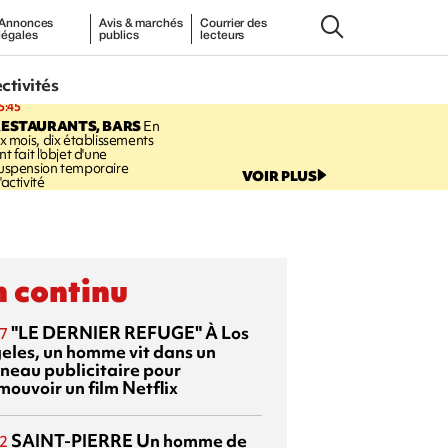
Annonces
Avis & marchés
Courrier des
légales
publics
lecteurs
ectivités
5:45
RESTAURANTS, BARS
En
ix mois, dix établissements
nt fait l'objet d'une
uspension temporaire
VOIR PLUS
'activité
 continu
"LE DERNIER REFUGE"
À Los
7
eles, un homme vit dans un
neau publicitaire pour
mouvoir un film Netflix
SAINT-PIERRE
Un homme de
2