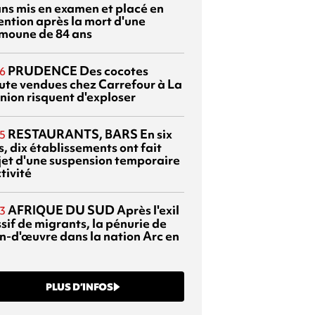
ans mis en examen et placé en
ention après la mort d'une
moune de 84 ans
PRUDENCE
Des cocotes
6
ute vendues chez Carrefour à La
nion risquent d'exploser
RESTAURANTS, BARS
En six
5
, dix établissements ont fait
bjet d'une suspension temporaire
tivité
AFRIQUE DU SUD
Après l'exil
3
sif de migrants, la pénurie de
n-d'œuvre dans la nation Arc en
PLUS D’INFOS