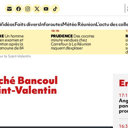
Vidéos
Faits divers
Inforoutes
Météo Réunion
L’actu des coll
16:16
1
RE
Un homme
PRUDENCE
Des cocotes
 en examen et
minute vendues chez
s
ntion après la
Carrefour à La Réunion
o
ramoune de 84
risquent d'exploser
s
d
ur la Saint-Valentin
rché Bancoul
En
int-Valentin
17:1
Ang
pan
pro
16:3