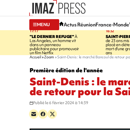
Actus Réunion
France-Monde
MENU
17:17
16:32
"LE DERNIER REFUGE"
À
SAINT-PIER
Los Angeles, un homme vit
de 23 ans mis
dans un panneau
placé en déte
publicitaire pour promouvoir
mort d'une g
un film Netflix
ans
Accueil
Zoom
Saint-Denis : le marché Bancoul de retour po
Première édition de l'année
Saint-Denis : le ma
de retour pour la Sa
Publié le 6 février 2024 à 14:39