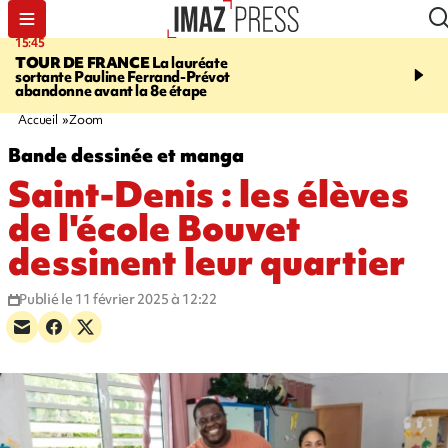
15:45
20:17
TOUR DE FRANCE
La lauréate
À RETENIR CE SOIR
Sé
sortante Pauline Ferrand-Prévot
routière, concours de nou
abandonne avant la 8e étape
du littoral fermée, courr
Darmanin et évacuation
Accueil
Zoom
Bande dessinée et manga
Saint-Denis : les élèves
de l'école Bouvet
dessinent leur quartier
Publié le 11 février 2025 à 12:22