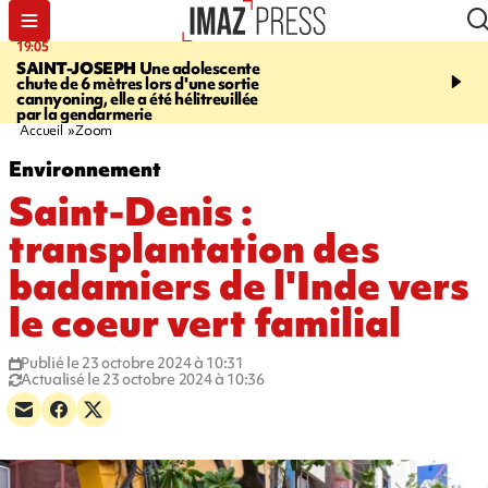
19:05
20:44
SAINT-JOSEPH
Une adolescente
À RETENIR CE SOIR
G
chute de 6 mètres lors d'une sortie
rouée de coups, cycliste,
cannyoning, elle a été hélitreuillée
personne disparue et c
par la gendarmerie
para-natation
Accueil
Zoom
Environnement
Saint-Denis :
transplantation des
badamiers de l'Inde vers
le coeur vert familial
Publié le 23 octobre 2024 à 10:31
Actualisé le 23 octobre 2024 à 10:36