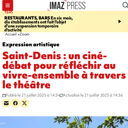
15:45
17:17
RESTAURANTS, BARS
En six mois,
"LE DERNIER REFUG
dix établissements ont fait l'objet
Angeles, un homme vit 
d'une suspension temporaire
panneau publicitaire po
d'activité
promouvoir un film Netf
Accueil
Zoom
Expression artistique
Saint-Denis : un ciné-
débat pour réfléchir au
vivre-ensemble à travers
le théâtre
Publié le 21 juillet 2025 à 14:34
Actualisé le 21 juillet 2025 à 14:36