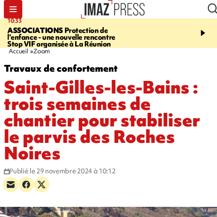
10:33
15:03
ASSOCIATIONS
Protection de
CANADA
Vaste feu de 
l’enfance - une nouvelle rencontre
l'ouest du pays, 20.000 
Stop VIF organisée à La Réunion
l'état d'urgence déclaré
Accueil
Zoom
Travaux de confortement
Saint-Gilles-les-Bains :
trois semaines de
chantier pour stabiliser
le parvis des Roches
Noires
Publié le 29 novembre 2024 à 10:12