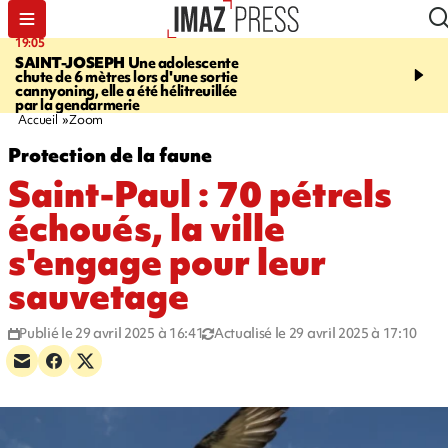
19:05
20:44
SAINT-JOSEPH
Une adolescente
À RETENIR CE SOIR
G
chute de 6 mètres lors d'une sortie
rouée de coups, cycliste,
cannyoning, elle a été hélitreuillée
personne disparue et c
par la gendarmerie
para-natation
Accueil
Zoom
Protection de la faune
Saint-Paul : 70 pétrels
échoués, la ville
s'engage pour leur
sauvetage
Publié le 29 avril 2025 à 16:41
Actualisé le 29 avril 2025 à 17:10