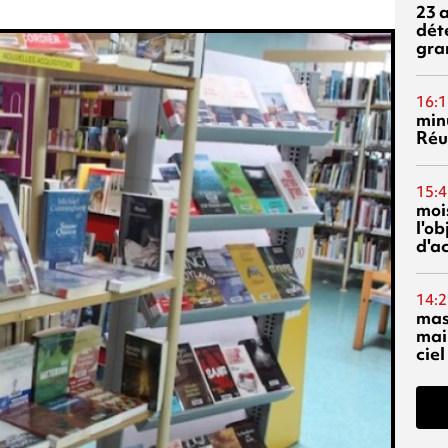
23 
dét
gra
16:1
min
Réu
15:4
mois
l'o
d'ac
14:2
mas
mai
ciel