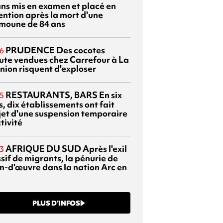
ans mis en examen et placé en
ention après la mort d'une
moune de 84 ans
PRUDENCE
Des cocotes
6
ute vendues chez Carrefour à La
nion risquent d'exploser
RESTAURANTS, BARS
En six
5
, dix établissements ont fait
bjet d'une suspension temporaire
tivité
AFRIQUE DU SUD
Après l'exil
3
sif de migrants, la pénurie de
n-d'œuvre dans la nation Arc en
PLUS D’INFOS