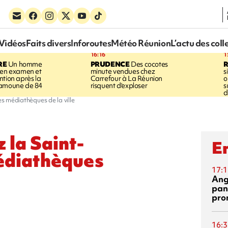
Vidéos
Faits divers
Inforoutes
Météo Réunion
L’actu des coll
16:16
1
RE
Un homme
PRUDENCE
Des cocotes
 en examen et
minute vendues chez
s
ntion après la
Carrefour à La Réunion
o
ramoune de 84
risquent d'exploser
s
d
es médiathèques de la ville
z la Saint-
En
médiathèques
17:1
Ang
pan
pro
16:3