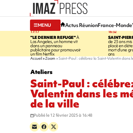
Actus Réunion
France-Monde
MENU
17:17
16:32
"LE DERNIER REFUGE"
À
SAINT-PIER
Los Angeles, un homme vit
de 23 ans mis
dans un panneau
placé en déte
publicitaire pour promouvoir
mort d'une g
un film Netflix
ans
Accueil
Zoom
Saint-Paul : célébrez la Saint-Valentin dans l
Ateliers
Saint-Paul : célébre
Valentin dans les 
de la ville
Publié le 12 février 2025 à 16:48