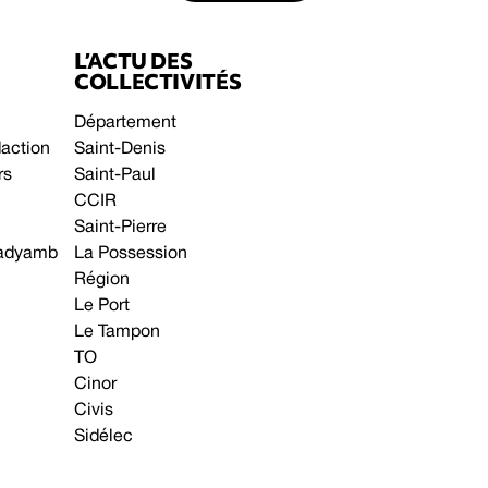
L’ACTU DES
COLLECTIVITÉS
Département
daction
Saint-Denis
rs
Saint-Paul
CCIR
Saint-Pierre
 gadyamb
La Possession
Région
Le Port
Le Tampon
TO
Cinor
Civis
Sidélec