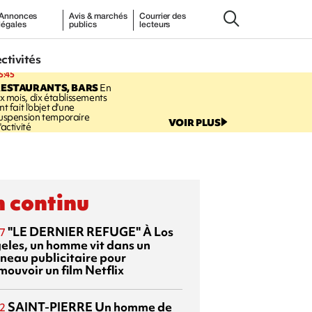
Annonces
Avis & marchés
Courrier des
légales
publics
lecteurs
ectivités
5:45
RESTAURANTS, BARS
En
ix mois, dix établissements
nt fait l'objet d'une
uspension temporaire
VOIR PLUS
'activité
 continu
"LE DERNIER REFUGE"
À Los
7
eles, un homme vit dans un
neau publicitaire pour
mouvoir un film Netflix
SAINT-PIERRE
Un homme de
2