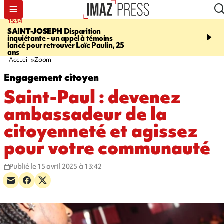
15:54
17:52
SAINT-JOSEPH
Disparition
SAINT-DENIS
Le Barac
inquiétante - un appel à témoins
dimanche pour l'arrivée
lancé pour retrouver Loïc Paulin, 25
cycliste
ans
Accueil
Zoom
Engagement citoyen
Saint-Paul : devenez
ambassadeur de la
citoyenneté et agissez
pour votre communauté
Publié le 15 avril 2025 à 13:42