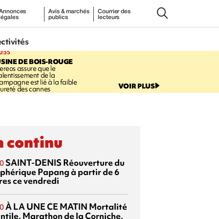
Annonces
Avis & marchés
Courrier des
légales
publics
lecteurs
ectivités
0:35
SINE DE BOIS-ROUGE
ereos assure que le
alentissement de la
ampagne est lié à la faible
VOIR PLUS
ureté des cannes
 continu
SAINT-DENIS
Réouverture du
0
éphérique Papang à partir de 6
res ce vendredi
À LA UNE CE MATIN
Mortalité
0
antile, Marathon de la Corniche,