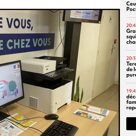
Ceu
Poc
20:4
Gra
squ
cha
20:3
Ter
de l
pur
19:4
déc
fam
rap