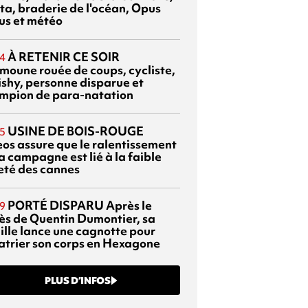
ta, braderie de l'océan, Opus
us et météo
À RETENIR CE SOIR
4
moune rouée de coups, cycliste,
ishy, personne disparue et
mpion de para-natation
USINE DE BOIS-ROUGE
5
eos assure que le ralentissement
a campagne est lié à la faible
eté des cannes
PORTÉ DISPARU
Après le
9
ès de Quentin Dumontier, sa
ille lance une cagnotte pour
atrier son corps en Hexagone
PLUS D’INFOS