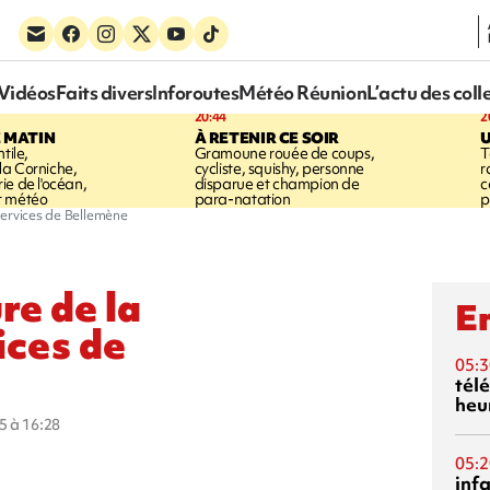
Vidéos
Faits divers
Inforoutes
Météo Réunion
L’actu des coll
20:44
2
E MATIN
À RETENIR CE SOIR
U
tile,
Gramoune rouée de coups,
T
a Corniche,
cycliste, squishy, personne
r
ie de l'océan,
disparue et champion de
c
t météo
para-natation
p
Services de Bellemène
re de la
En
ices de
05:3
tél
heu
5 à 16:28
05:2
inf