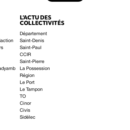
L’ACTU DES
COLLECTIVITÉS
Département
daction
Saint-Denis
rs
Saint-Paul
CCIR
Saint-Pierre
 gadyamb
La Possession
Région
Le Port
Le Tampon
TO
Cinor
Civis
Sidélec