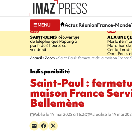
Actus Réunion
France-Monde
MENU
05:30
05:20
SAINT-DENIS
Réouverture
À LA UNE C
du téléphérique Papang à
Mortalité infan
partir de 6 heures ce
Marathon de l
vendredi
Ceuta, brader
Opus Pocus e
Accueil
Zoom
Saint-Paul : fermeture de la maison France 
Indisponibilité
Saint-Paul : fermetu
maison France Serv
Bellemène
Publié le 19 mai 2025 à 16:26
Actualisé le 19 mai 202