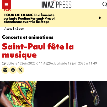
15:45
20:17
TOUR DE FRANCE
La lauréate
À RETENIR CE SOIR
Sé
sortante Pauline Ferrand-Prévot
routière, concours de nou
abandonne avant la 8e étape
du littoral fermée, courr
Darmanin et évacuation
Accueil
Zoom
Concerts et animations
Saint-Paul fête la
musique
Publié le 12 juin 2025 à 11:48
Actualisé le 12 juin 2025 à 11:49