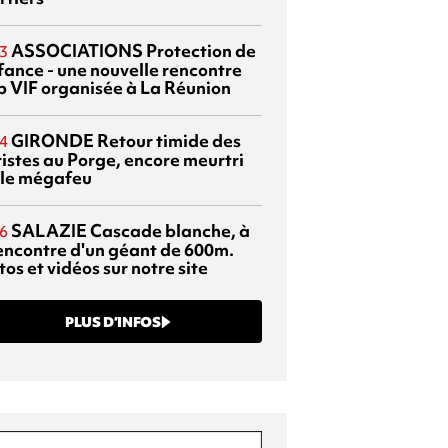
ASSOCIATIONS
Protection de
3
nfance - une nouvelle rencontre
p VIF organisée à La Réunion
GIRONDE
Retour timide des
4
ristes au Porge, encore meurtri
 le mégafeu
SALAZIE
Cascade blanche, à
6
rencontre d'un géant de 600m.
os et vidéos sur notre site
PLUS D’INFOS