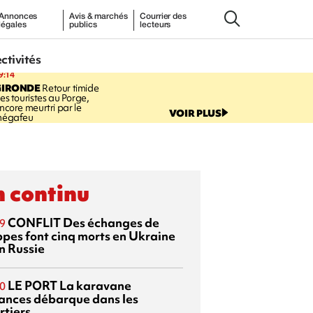
Annonces
Avis & marchés
Courrier des
légales
publics
lecteurs
ectivités
9:14
GIRONDE
Retour timide
es touristes au Porge,
ncore meurtri par le
VOIR PLUS
égafeu
 continu
CONFLIT
Des échanges de
9
ppes font cinq morts en Ukraine
n Russie
LE PORT
La karavane
0
ances débarque dans les
rtiers