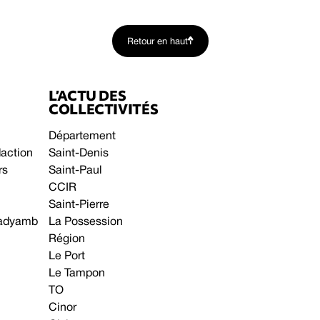
Retour en haut
L’ACTU DES
COLLECTIVITÉS
Département
daction
Saint-Denis
rs
Saint-Paul
CCIR
Saint-Pierre
 gadyamb
La Possession
Région
Le Port
Le Tampon
TO
Cinor