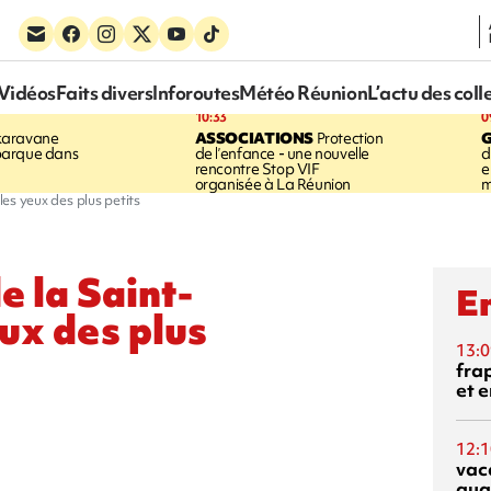
Vidéos
Faits divers
Inforoutes
Météo Réunion
L’actu des coll
10:33
0
karavane
ASSOCIATIONS
Protection
barque dans
de l’enfance - une nouvelle
d
rencontre Stop VIF
e
organisée à La Réunion
m
les yeux des plus petits
de la Saint-
En
ux des plus
13:0
fra
et e
12:1
vac
qua