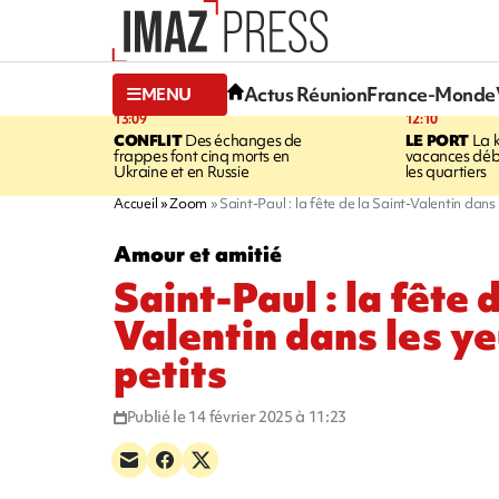
Actus Réunion
France-Monde
MENU
13:09
12:10
CONFLIT
Des échanges de
LE PORT
La 
frappes font cinq morts en
vacances dé
Ukraine et en Russie
les quartiers
Accueil
Zoom
Saint-Paul : la fête de la Saint-Valentin dans 
Amour et amitié
Saint-Paul : la fête 
Valentin dans les ye
petits
Publié le 14 février 2025 à 11:23