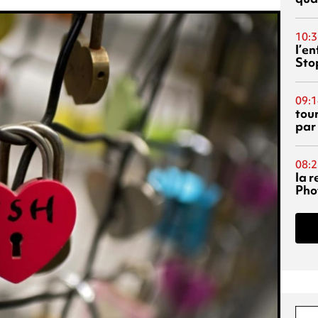
10:3
l’e
Sto
09:1
tou
par
08:2
la 
Phot