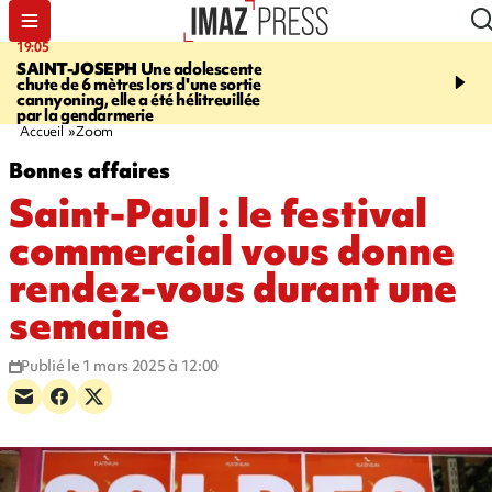
19:05
20:44
SAINT-JOSEPH
Une adolescente
À RETENIR CE SOIR
G
chute de 6 mètres lors d'une sortie
rouée de coups, cycliste,
cannyoning, elle a été hélitreuillée
personne disparue et c
par la gendarmerie
para-natation
Accueil
Zoom
Bonnes affaires
Saint-Paul : le festival
commercial vous donne
rendez-vous durant une
semaine
Publié le 1 mars 2025 à 12:00