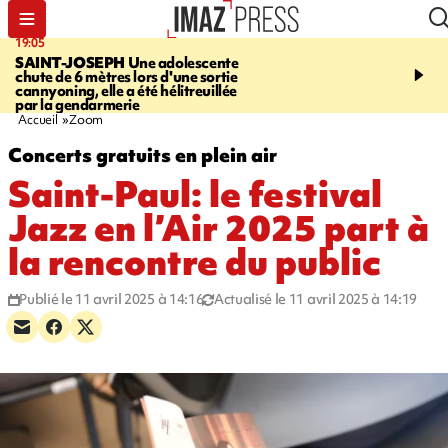
19:05
20:44
SAINT-JOSEPH
Une adolescente
À RETENIR CE SOIR
G
chute de 6 mètres lors d'une sortie
rouée de coups, cycliste,
cannyoning, elle a été hélitreuillée
personne disparue et c
par la gendarmerie
para-natation
Accueil
Zoom
Concerts gratuits en plein air
Saint-Paul: le festival
Jazz en l’Air 2025 part à
la rencontre du public
Publié le 11 avril 2025 à 14:16
Actualisé le 11 avril 2025 à 14:19