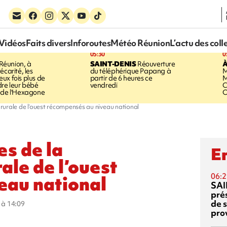
Vidéos
Faits divers
Inforoutes
Météo Réunion
L’actu des coll
05:30
0
Réunion, à
SAINT-DENIS
Réouverture
À
écarité, les
du téléphérique Papang à
M
ux fois plus de
partir de 6 heures ce
M
dre leur bébé
vendredi
C
 de l'Hexagone
O
e rurale de l’ouest récompensés au niveau national
es de la
En
ale de l’ouest
06:2
eau national
SAI
pré
de 
5 à 14:09
pro