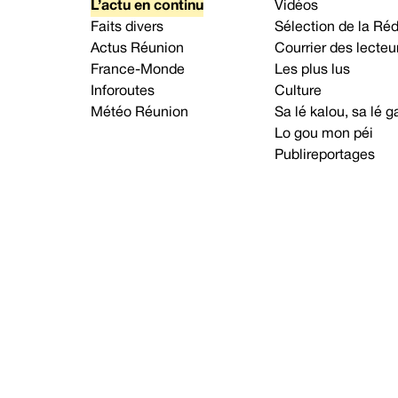
L’actu en continu
Vidéos
Faits divers
Sélection de la Ré
Actus Réunion
Courrier des lecteu
France-Monde
Les plus lus
Inforoutes
Culture
Météo Réunion
Sa lé kalou, sa lé
Lo gou mon péi
Publireportages
A propos d’Imaz Press
Nou