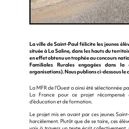
La ville de Saint-Paul félicite les jeunes él
située à La Saline, dans les hauts du territo
en effet obtenu un trophée au concours nati
Familiales Rurales engagées dans la 
organisations). Nous publions ci-dessous le 
La MFR de l’Ouest a ainsi été sélectionnée p
La France pour ce projet récompensé 
d’éducation et de formation.
Le projet mis en avant par ces jeunes Saint-P
harcèlement. Plutôt que de se taire, ces élèv
voix à travers un texte écrit collectivemen