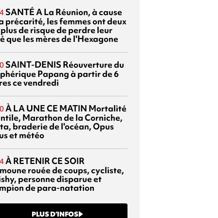
SANTÉ
A La Réunion, à cause
4
la précarité, les femmes ont deux
 plus de risque de perdre leur
é que les mères de l'Hexagone
SAINT-DENIS
Réouverture du
0
éphérique Papang à partir de 6
res ce vendredi
À LA UNE CE MATIN
Mortalité
0
antile, Marathon de la Corniche,
ta, braderie de l'océan, Opus
us et météo
À RETENIR CE SOIR
4
moune rouée de coups, cycliste,
ishy, personne disparue et
mpion de para-natation
PLUS D’INFOS