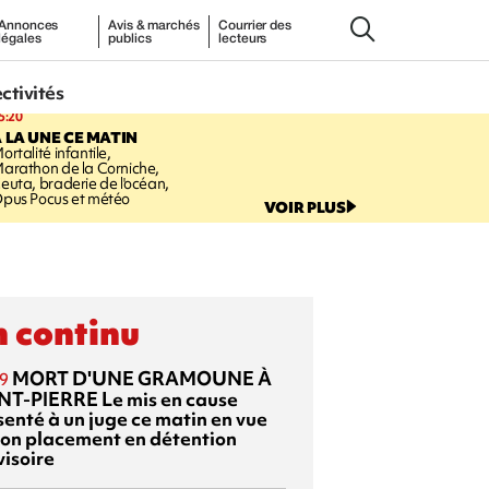
Annonces
Avis & marchés
Courrier des
légales
publics
lecteurs
ectivités
5:20
 LA UNE CE MATIN
ortalité infantile,
arathon de la Corniche,
euta, braderie de l'océan,
pus Pocus et météo
VOIR PLUS
 continu
MORT D'UNE GRAMOUNE À
9
NT-PIERRE
Le mis en cause
senté à un juge ce matin en vue
son placement en détention
visoire