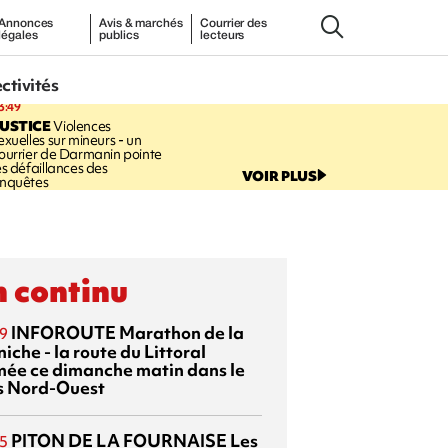
Annonces
Avis & marchés
Courrier des
légales
publics
lecteurs
ectivités
3:49
USTICE
Violences
exuelles sur mineurs - un
ourrier de Darmanin pointe
es défaillances des
VOIR PLUS
nquêtes
 continu
INFOROUTE
Marathon de la
9
iche - la route du Littoral
mée ce dimanche matin dans le
s Nord-Ouest
PITON DE LA FOURNAISE
Les
5