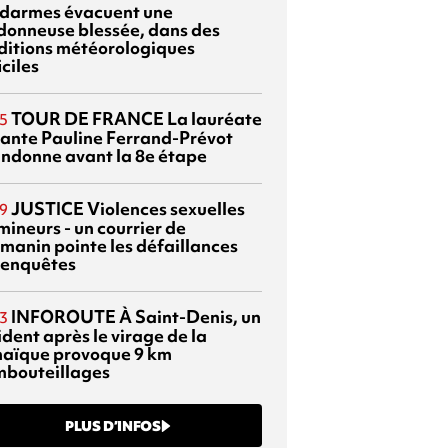
darmes évacuent une
donneuse blessée, dans des
ditions météorologiques
iciles
TOUR DE FRANCE
La lauréate
5
tante Pauline Ferrand-Prévot
ndonne avant la 8e étape
JUSTICE
Violences sexuelles
9
mineurs - un courrier de
manin pointe les défaillances
 enquêtes
INFOROUTE
À Saint-Denis, un
3
dent après le virage de la
aïque provoque 9 km
mbouteillages
PLUS D’INFOS