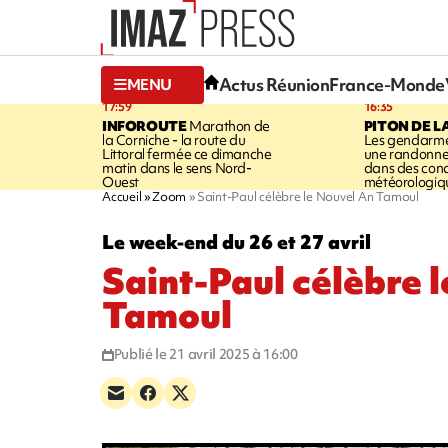
Actus Réunion
France-Monde
MENU
17:59
16:35
INFOROUTE
Marathon de
PITON DE L
la Corniche - la route du
Les gendarme
Littoral fermée ce dimanche
une randonne
matin dans le sens Nord-
dans des cond
Ouest
météorologique
Accueil
Zoom
Saint-Paul célèbre le Nouvel An Tamoul
Le week-end du 26 et 27 avril
Saint-Paul célèbre 
Tamoul
Publié le 21 avril 2025 à 16:00