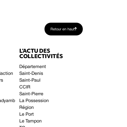
Retour en haut
L’ACTU DES
COLLECTIVITÉS
Département
daction
Saint-Denis
rs
Saint-Paul
CCIR
Saint-Pierre
 gadyamb
La Possession
Région
Le Port
Le Tampon