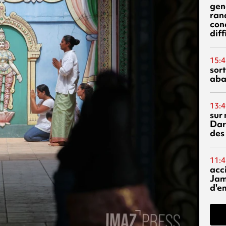
gen
ran
con
diff
15:4
sor
aba
13:4
sur 
Dar
des
11:4
acci
Jam
d'e