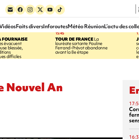
Vidéos
Faits divers
Inforoutes
Météo Réunion
L’actu des coll
15:45
1
A FOURNAISE
TOUR DE FRANCE
La
J
s évacuent
lauréate sortante Pauline
s
use blessée,
Ferrand-Prévot abandonne
c
itions
avant la 8e étape
l
s difficiles
e
le Nouvel An
En
17:5
Corn
fer
sen
16:3