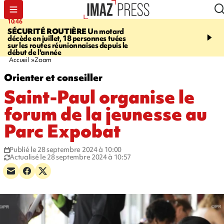
10:46
13:49
SÉCURITÉ ROUTIÈRE
Un motard
JUSTICE
Violences sexu
décède en juillet, 18 personnes tuées
mineurs - un courrier d
sur les routes réunionnaises depuis le
pointe les défaillances 
début de l'année
Accueil
Zoom
Orienter et conseiller
Saint-Paul organise le
forum de la jeunesse au
Parc Expobat
Publié le 28 septembre 2024 à 10:00
Actualisé le 28 septembre 2024 à 10:57