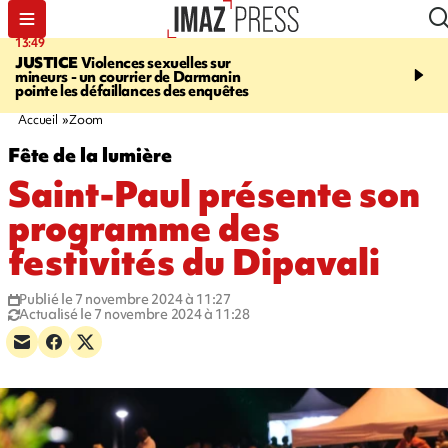
13:49
17:59
JUSTICE
Violences sexuelles sur
INFOROUTE
Marathon 
mineurs - un courrier de Darmanin
Corniche - la route du L
pointe les défaillances des enquêtes
ce dimanche matin dans 
Nord-Ouest
Accueil
Zoom
Fête de la lumière
Saint-Paul présente son
programme des
festivités du Dipavali
Publié le 7 novembre 2024 à 11:27
Actualisé le 7 novembre 2024 à 11:28