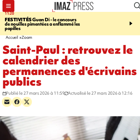
11:20
16:35
FESTIVITÉS
Guan Di - le concours
PITON DE LA FOURN
de nouilles pimentées a enflammé les
gendarmes évacuent un
papilles
randonneuse blessée, d
conditions météorologiqu
Accueil
Zoom
Saint-Paul : retrouvez le
calendrier des
permanences d'écrivains
publics
Publié le 27 mars 2026 à 11:59
Actualisé le 27 mars 2026 à 12:16