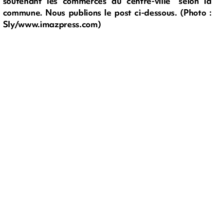
soutenant les commerces du centre-ville" selon la
commune. Nous publions le post ci-dessous. (Photo :
Sly/www.imazpress.com)