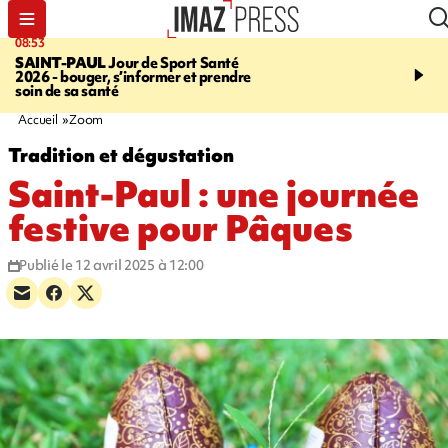
08:53
11:20
SAINT-PAUL
Jour de Sport Santé
FESTIVITÉS
GUAN DI
2026 - bouger, s’informer et prendre
de nouilles pimentées a
soin de sa santé
papilles
Accueil
Zoom
Tradition et dégustation
Saint-Paul : une journée
festive pour Pâques
Publié le 12 avril 2025 à 12:00