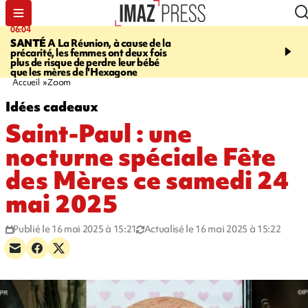
06:04
07:23
SANTÉ
A La Réunion, à cause de la
MARATHON DE LA C
précarité, les femmes ont deux fois
route du Littoral transf
plus de risque de perdre leur bébé
piste de course pour plu
que les mères de l'Hexagone
participants
Accueil
Zoom
Idées cadeaux
Saint-Paul : une
nocturne spéciale Fête
des Mères ce samedi 24
mai 2025
Publié le 16 mai 2025 à 15:21
Actualisé le 16 mai 2025 à 15:22