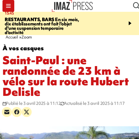
15:45
17:17
RESTAURANTS, BARS
En six mois,
"LE DERNIER REFUG
dix établissements ont fait l'objet
Angeles, un homme vit 
d'une suspension temporaire
panneau publicitaire po
d'activité
promouvoir un film Netf
Accueil
Zoom
À vos casques
Saint-Paul : une
randonnée de 23 km à
vélo sur la route Hubert
Delisle
Publié le 3 avril 2025 à 11:12
Actualisé le 3 avril 2025 à 11:17