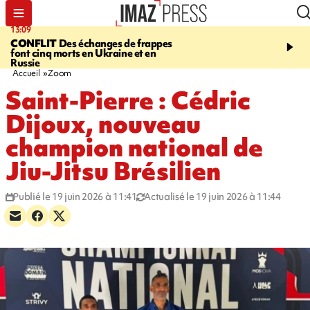
13:09
17:14
CONFLIT
Des échanges de frappes
ESCALADE
Quatre méd
font cinq morts en Ukraine et en
européennes pour les je
Russie
grimpeurs réunionnais 
Accueil
Zoom
Saint-Pierre : Cédric
Dijoux, nouveau
champion national de
Jiu-Jitsu Brésilien
Publié le 19 juin 2026 à 11:41
Actualisé le 19 juin 2026 à 11:44