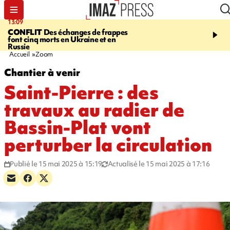
13:09
17:14
CONFLIT
Des échanges de frappes
ESCALADE
Quatre méd
font cinq morts en Ukraine et en
européennes pour les je
Russie
grimpeurs réunionnais 
Accueil
Zoom
Chantier à venir
Saint-Pierre : des
travaux au radier de
Bassin-Plat vont
perturber la circulation
Publié le 15 mai 2025 à 15:19
Actualisé le 15 mai 2025 à 17:16