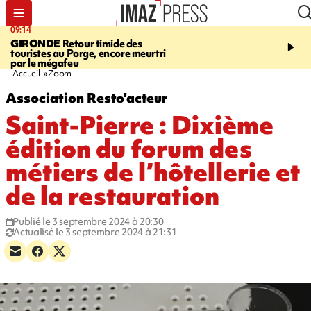
09:14
13:09
GIRONDE
Retour timide des
CONFLIT
Des échanges
touristes au Porge, encore meurtri
font cinq morts en Ukrai
par le mégafeu
Russie
Accueil
Zoom
Association Resto'acteur
Saint-Pierre : Dixième
édition du forum des
métiers de l’hôtellerie et
de la restauration
Publié le 3 septembre 2024 à 20:30
Actualisé le 3 septembre 2024 à 21:31