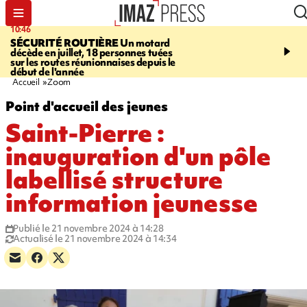
10:46
13:49
SÉCURITÉ ROUTIÈRE
Un motard
JUSTICE
Violences sexu
décède en juillet, 18 personnes tuées
mineurs - un courrier d
sur les routes réunionnaises depuis le
pointe les défaillances 
début de l'année
Accueil
Zoom
Point d'accueil des jeunes
Saint-Pierre :
inauguration d'un pôle
labellisé structure
information jeunesse
Publié le 21 novembre 2024 à 14:28
Actualisé le 21 novembre 2024 à 14:34