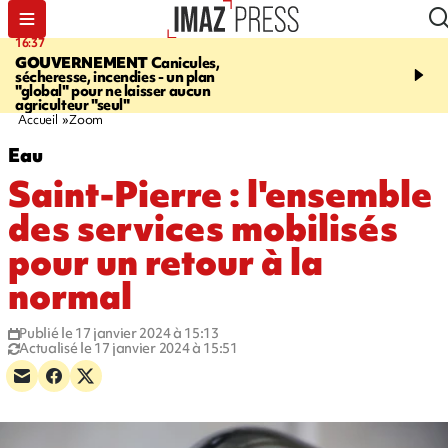
16:37
20:23
GOUVERNEMENT
Canicules,
À RETENIR CE SOIR
H
sécheresse, incendies - un plan
interpellé, coprs retrouv
"global" pour ne laisser aucun
conducteurs, fin de grèv
agriculteur "seul"
maltraités
Accueil
Zoom
Eau
Saint-Pierre : l'ensemble
des services mobilisés
pour un retour à la
normal
Publié le 17 janvier 2024 à 15:13
Actualisé le 17 janvier 2024 à 15:51