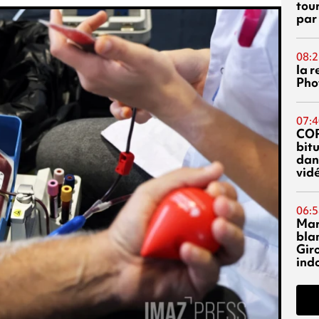
tou
par
08:2
la 
Phot
07:4
CO
bitu
dans
vidé
06:5
Mar
blan
Giro
ind