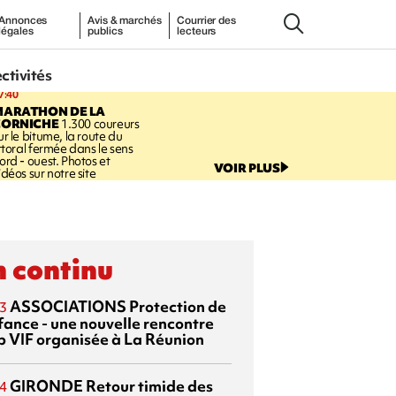
Annonces
Avis & marchés
Courrier des
légales
publics
lecteurs
ectivités
7:40
MARATHON DE LA
CORNICHE
1.300 coureurs
ur le bitume, la route du
ittoral fermée dans le sens
ord - ouest. Photos et
VOIR PLUS
idéos sur notre site
 continu
ASSOCIATIONS
Protection de
3
nfance - une nouvelle rencontre
p VIF organisée à La Réunion
GIRONDE
Retour timide des
4