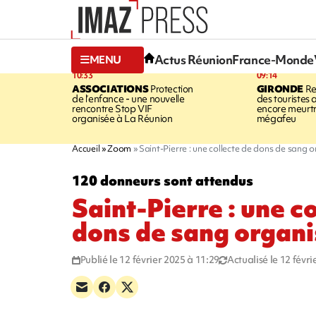
Actus Réunion
France-Monde
MENU
10:33
09:14
ASSOCIATIONS
Protection
GIRONDE
Re
de l’enfance - une nouvelle
des touristes 
rencontre Stop VIF
encore meurtri
organisée à La Réunion
mégafeu
Accueil
Zoom
Saint-Pierre : une collecte de dons de sang 
120 donneurs sont attendus
Saint-Pierre : une c
dons de sang organ
Publié le 12 février 2025 à 11:29
Actualisé le 12 févr