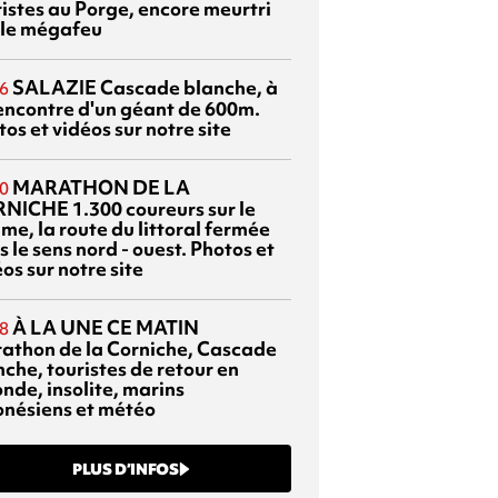
ristes au Porge, encore meurtri
 le mégafeu
SALAZIE
Cascade blanche, à
6
rencontre d'un géant de 600m.
os et vidéos sur notre site
MARATHON DE LA
0
RNICHE
1.300 coureurs sur le
me, la route du littoral fermée
 le sens nord - ouest. Photos et
os sur notre site
À LA UNE CE MATIN
8
athon de la Corniche, Cascade
che, touristes de retour en
nde, insolite, marins
onésiens et météo
PLUS D’INFOS