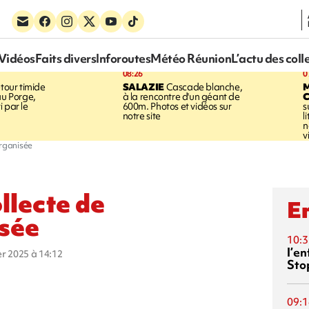
Vidéos
Faits divers
Inforoutes
Météo Réunion
L’actu des coll
08:26
0
tour timide
SALAZIE
Cascade blanche,
au Porge,
à la rencontre d'un géant de
 par le
600m. Photos et vidéos sur
s
notre site
l
n
v
organisée
ollecte de
En
isée
10:3
l’e
ier 2025 à 14:12
Sto
09:1