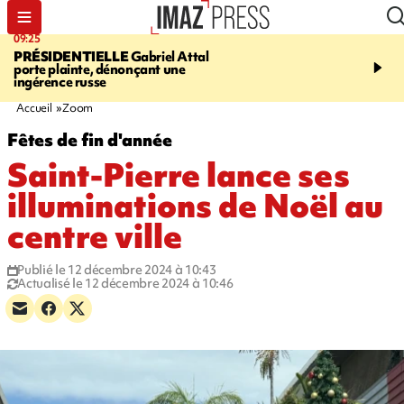
09:25
11:43
PRÉSIDENTIELLE
Gabriel Attal
INFOROUTE
À Saint-D
porte plainte, dénonçant une
accident après le virage 
ingérence russe
Jamaïque provoque 9 
d'embouteillages
Accueil
Zoom
Fêtes de fin d'année
Saint-Pierre lance ses
illuminations de Noël au
centre ville
Publié le 12 décembre 2024 à 10:43
Actualisé le 12 décembre 2024 à 10:46