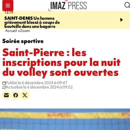
12:19
20:01
SAINT-DENIS
Un homme
A RETENIR CE SOIR
Ac
grièvement blessé à coups de
travail, bagarre à la gar
bouteille dans une bagarre
requin et Christophe L
Accueil
Zoom
Soirée sportive
Saint-Pierre : les
inscriptions pour la nuit
du volley sont ouvertes
Publié le 6 décembre 2024 à 09:47
Actualisé le 6 décembre 2024 à 09:52